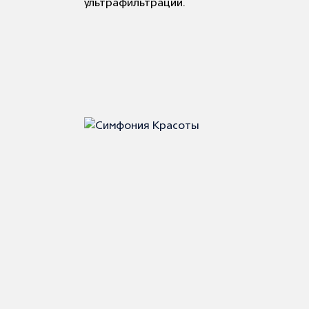
ультрафильтрации.
Симфония Красоты
Продажа профессиональной косметики н
маркетплейсах, оптом и в розницу.