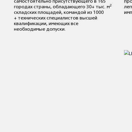
самостоятельно присутствующего в 165
про
2
городах страны, обладающего 30+ тыс. м
лег
складских площадей, командой из 1000
имп
+ технических специалистов высшей
квалификации, имеющих все
необходимые допуски.
LI
а
Lic
про
дев