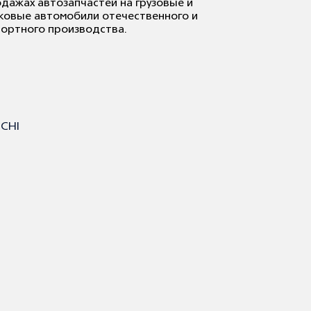
дажах автозапчастей на грузовые и
ковые автомобили отечественного и
ортного производства.
CHI
hi — это модный бренд, команда
фессионалов и огромное сообщество
ушек, влюбленных в моду. Дизайн-студия