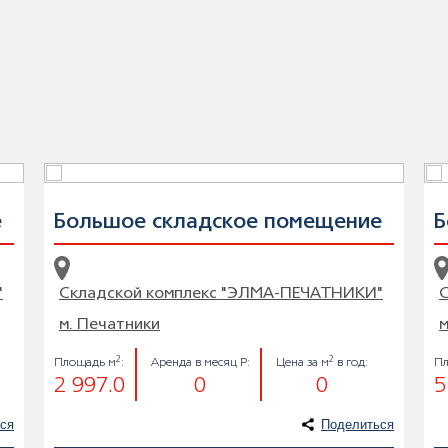
е
Большое складское помещение
Б
"
Складской комплекс "ЭЛМА-ПЕЧАТНИКИ"
м. Печатники
м
2
2
Площадь м
:
Аренда в месяц Р:
Цена за м
в год:
П
2 997.0
0
0
5
ся
Поделиться