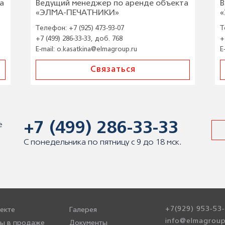
а
Ведущий менеджер по аренде объекта
В
«ЭЛМА-ПЕЧАТНИКИ»
Телефон:
+7 (925) 473-93-07
Т
+7 (499) 286-33-33, доб. 768
+
E-mail:
o.kasatkina@elmagroup.ru
E
Связаться
+7 (499) 286-33-33
е
С понедельника по пятницу с 9 до 18 мск.
+7(929) 953-53
екте
Галерея
info@elmagroup
ы в продаже
Документы