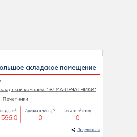
ольшое складское помещение
Складской комплекс "ЭЛМА-ПЕЧАТНИКИ"
. Печатники
2
2
лощадь м
:
Аренда в месяц Р:
Цена за м
в год:
 596.0
0
0
Поделиться