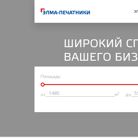
Э
ШИРОКИЙ С
ВАШЕГО БИ
Площадь:
2
от
м
до